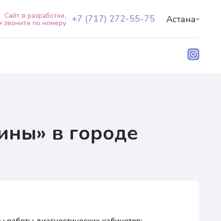
Сайт в разработке,
+7 (717) 272-55-75
Астана
м звоните по номеру
y»
О центре
y»
Наши специалисты
Услуги+
Пациентам+
Лаборатория Natera
+7 (717) 272-55-75
RU
KZ
ины» в городе