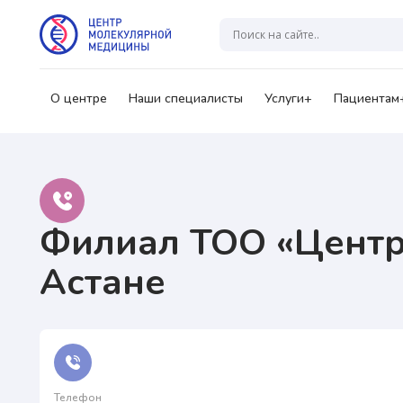
Гр
А
О центре
Наши специалисты
Услуги+
Пациентам
Ваш
Филиал ТОО «Центр
Нажи
перс
Астане
озна
Нажи
перс
озна
Телефон