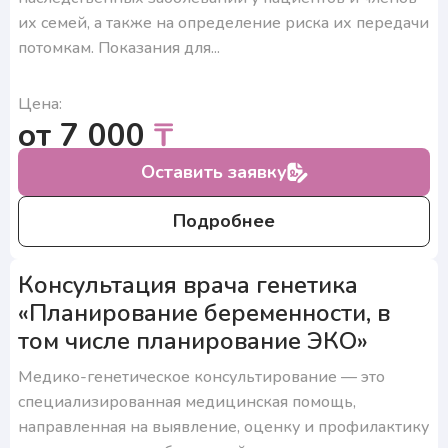
Нажимая на кнопку, я подтверждаю, что согласен
с условиями обработки персональных данных и
их семей, а также на определение риска их передачи
подтверждаю согласие на получение ответа, а также
потомкам. Показания для...
ознакомлен с правилами подготовки к исследованиям
Цена:
от 7 000
₸
Оставить заявку
Подробнее
Консультация врача генетика
«Планирование беременности, в
том числе планирование ЭКО»
Медико-генетическое консультирование — это
специализированная медицинская помощь,
направленная на выявление, оценку и профилактику