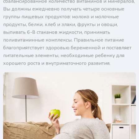
сбалансированное количество витаминов и минералов,
Нажимая на кнопку, я подтверждаю, что согласен
с условиями обработки персональных данных и
Вы должны ежедневно получать четыре основные
подтверждаю согласие на получение ответа, а также
ознакомлен с правилами подготовки к исследованиям
группы пищевых продуктов: молоко и молочные
продукты, белки, хлеб и злаки, фрукты и овощи,
выпивать 6-8 стаканов жидкости, принимать
поливитаминные комплексы. Правильное питание
благоприятствует здоровью беременной и поставляет
питательные элементы, необходимые ребенку для
хорошего роста и внутриматочного развития.