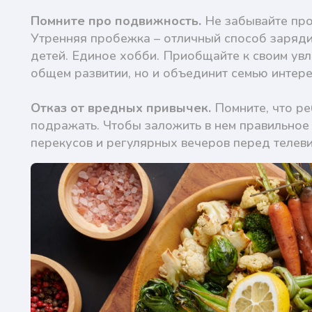
Помните про подвижность.
Не забывайте про 
Утренняя пробежка – отличный способ зарядит
детей. Единое хобби. Приобщайте к своим увл
общем развитии, но и объединит семью интер
Отказ от вредных привычек.
Помните, что ре
подражать. Чтобы заложить в нем правильное 
перекусов и регулярных вечеров перед телев