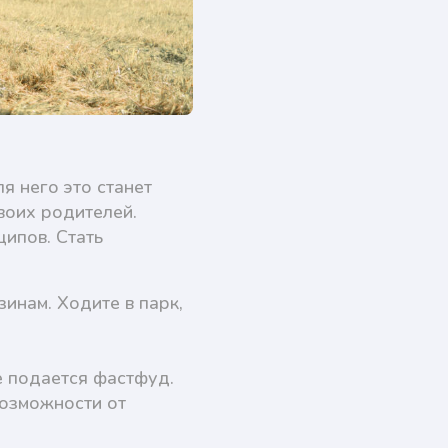
я него это станет
воих родителей.
ципов. Стать
инам. Ходите в парк,
е подается фастфуд.
возможности от