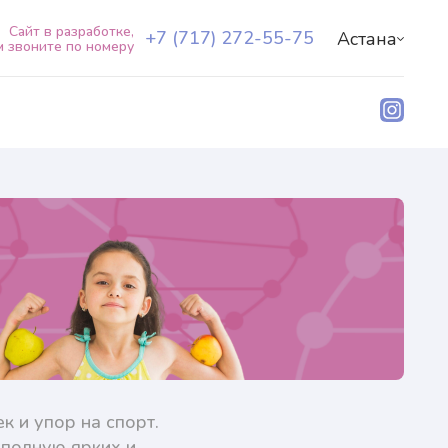
Сайт в разработке,
+7 (717) 272-55-75
Астана
м звоните по номеру
y»
О центре
y»
Наши специалисты
Услуги+
Пациентам+
Лаборатория Natera
+7 (717) 272-55-75
RU
KZ
 и упор на спорт.
 полную ярких и