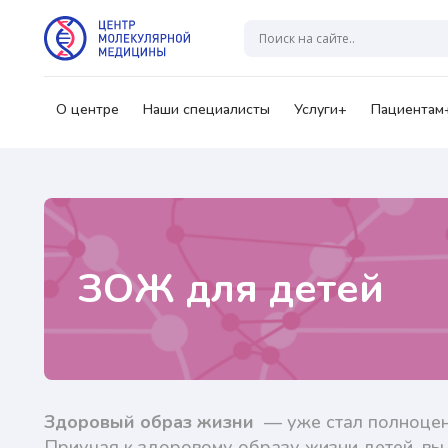
Гр
В
А
О центре
Наши специалисты
Услуги+
Пациентам
Ваш
ЗОЖ для детей
Нажи
перс
озна
Нажи
Здоровый образ жизни
— уже стал полноценн
перс
озна
Приучая к здоровому образу жизни детей, вы