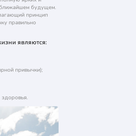
в ближайшем будущем.
олагающий принцип
чку правильно
изни являются:
ярной привычки);
 здоровья.