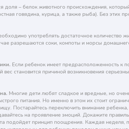
я доля – белок животного происхождения, который
стная говядина, курица, а также рыба). Без этих п
еобходимо употреблять достаточное количество жи
лучае разрешаются соки, компоты и морсы домашнег
ики.
Если ребенок имеет предрасположенность к по
й вес становится причиной возникновения серьезн
на.
Многие дети любят сладкое и вредные, но очен
трого питания. Но именно в этом их стоит огранич
ищу. Постарайтесь переключить внимание ребенка, 
давайтесь на проявление эмоций. Докажите правиль
ста подойдет принцип поощрения. Каждая неделя, 