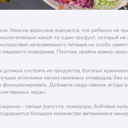
тели. Многие взрослые жалуются, что ребенок не п
исключительно какой-то один продукт, который не
оследствия неправильного питания не особо замет
 пищевого поведения. Поэтому крайне важно приуч
 должна состоять из продуктов, богатых крахмалом
 лучшие источники легкоусвояемых углеводов, без 
 функционировать. Добавьте сюда свежие ягоды и
 умственных задач.
ациона – овощи (капуста, помидоры, бобовые куль
кже содержится большое количество витаминов и мин