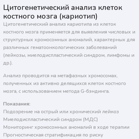
Нажимая на кнопку, я подтверждаю, что согласен
Цитогенетический анализ клеток
с условиями обработки персональных данных и
подтверждаю согласие на получение ответа, а также
костного мозга (кариотип)
ознакомлен с правилами подготовки к исследованиям
Цитогенетический анализ кариотипа из клеток
костного мозга применяется для выявления числовых и
структурных хромосомных аномалий, характерных для
различных гематоонкологических заболеваний
(лейкозы, миелодиспластический синдром, лимфомы и
др.).
Анализ проводится на метафазных хромосомах,
полученных из активно делящихся клеток костного
мозга, с использованием метода G-бэндинга.
Показания:
Подозрение на острый или хронический лейкоз
Миелодиспластический синдром (МДС)
Мониторинг хромосомных аномалий в ходе терапии
Прогностическая стратификация по риску