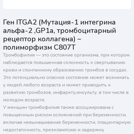
Нажимая на кнопку, я подтверждаю, что согласен
с условиями обработки персональных данных и
подтверждаю согласие на получение ответа, а также
ознакомлен с правилами подготовки к исследованиям
Ген ITGA2 (Мутация-1 интегрина
альфа-2 ,GP1a, тромбоцитарный
рецептор коллагена) –
полиморфизм C807T
Тромбофилия — это состояние организма, при котором
наблюдается повышенная склонность к свертыванию
крови и спонтанному образованию тромбов в сосудах.
Это потенциально опасное состояние может возникать
у людей любого возраста и может приводить к
развитию тромбозов, инфаркту,инсульту, в том числе в
молодом возрасте.
У женщин тромбофилия также ассоциирована с
повышенным риском осложнений при беременности,
включая невынашивание беременности, плацентарную
недостаточность, преэклампсию и задержку