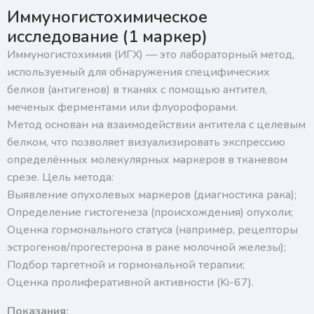
Нажимая на кнопку, я подтверждаю, что согласен
Иммуногистохимическое
с условиями обработки персональных данных и
подтверждаю согласие на получение ответа, а также
исследование (1 маркер)
ознакомлен с правилами подготовки к исследованиям
Иммуногистохимия (ИГХ) — это лабораторный метод,
используемый для обнаружения специфических
белков (антигенов) в тканях с помощью антител,
меченых ферментами или флуорофорами.
Метод основан на взаимодействии антитела с целевым
белком, что позволяет визуализировать экспрессию
определённых молекулярных маркеров в тканевом
срезе. Цель метода:
Выявление опухолевых маркеров (диагностика рака);
Определение гистогенеза (происхождения) опухоли;
Оценка гормонального статуса (например, рецепторы
эстрогенов/прогестерона в раке молочной железы);
Подбор таргетной и гормональной терапии;
Оценка пролиферативной активности (Ki-67).
Показания: