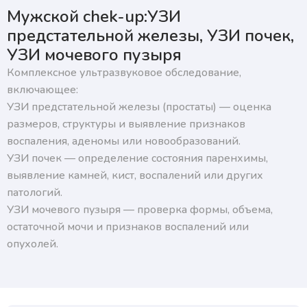
Нажимая на кнопку, я подтверждаю, что согласен
Мужской chek-up:УЗИ
с условиями обработки персональных данных и
подтверждаю согласие на получение ответа, а также
предстательной железы, УЗИ почек,
ознакомлен с правилами подготовки к исследованиям
УЗИ мочевого пузыря
Комплексное ультразвуковое обследование,
включающее:
УЗИ предстательной железы (простаты) — оценка
размеров, структуры и выявление признаков
воспаления, аденомы или новообразований.
УЗИ почек — определение состояния паренхимы,
выявление камней, кист, воспалений или других
патологий.
УЗИ мочевого пузыря — проверка формы, объема,
остаточной мочи и признаков воспалений или
опухолей.