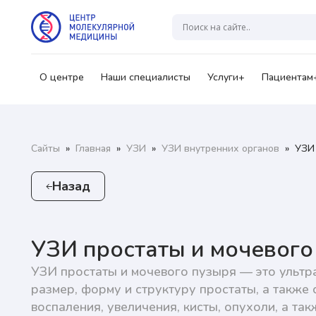
Гр
В
А
О центре
Наши специалисты
Услуги+
Пациентам
Ваш
Сайты
»
Главная
»
УЗИ
»
УЗИ внутренних органов
»
УЗИ 
Назад
Нажи
перс
озна
УЗИ простаты и мочевого
УЗИ простаты и мочевого пузыря — это ультр
Нажи
размер, форму и структуру простаты, а также
перс
воспаления, увеличения, кисты, опухоли, а та
озна