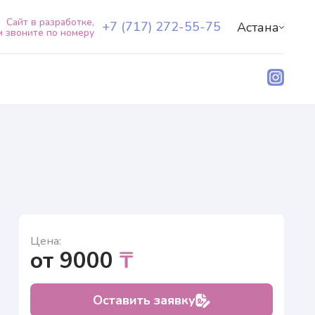
Сайт в разработке,
+7 (717) 272-55-75
Астана
м звоните по номеру
y»
О центре
y»
Наши специалисты
Услуги+
Пациентам+
Лаборатория Natera
+7 (717) 272-55-75
RU
KZ
Цена:
от 9000
₸
Оставить заявку